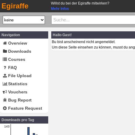
Willst du bei der Egiraffe mitwirken?
Egiraffe
Mehr Infos
Navigation
Hallo Gast!
Bu bist anscheinend nicht angemeldet.
Overview
Um diese Seite einsehen zu können, musst du ang
Downloads
Courses
FAQ
File Upload
Statistics
Vouchers
Bug Report
Feature Request
Downloads pro Tag
143