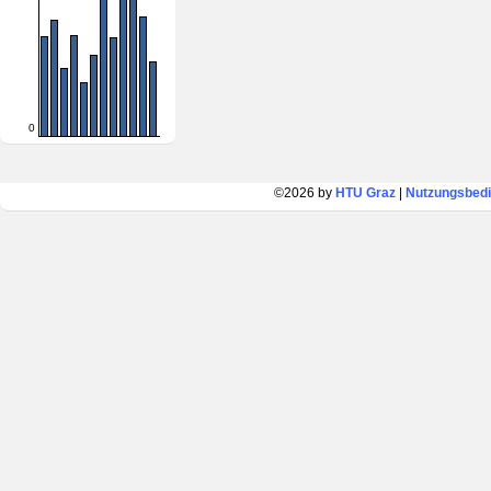
0
©2026 by
HTU Graz
|
Nutzungsbed