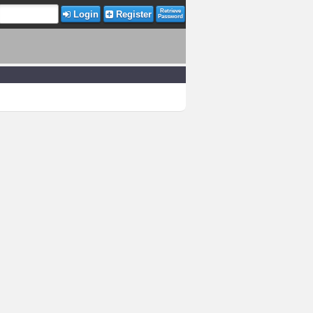
Retrieve
Login
Register
Password