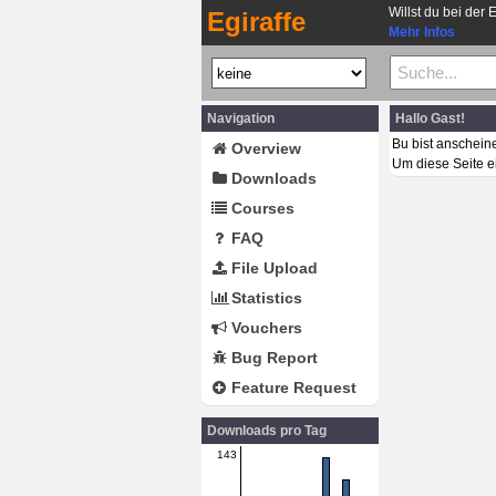
Willst du bei der 
Egiraffe
Mehr Infos
Navigation
Hallo Gast!
Bu bist anschein
Overview
Um diese Seite e
Downloads
Courses
FAQ
File Upload
Statistics
Vouchers
Bug Report
Feature Request
Downloads pro Tag
143