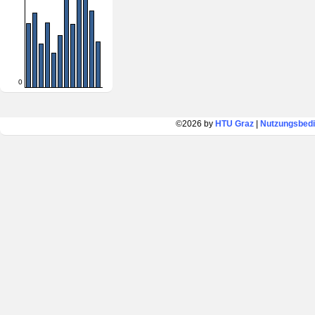
0
©2026 by
HTU Graz
|
Nutzungsbed