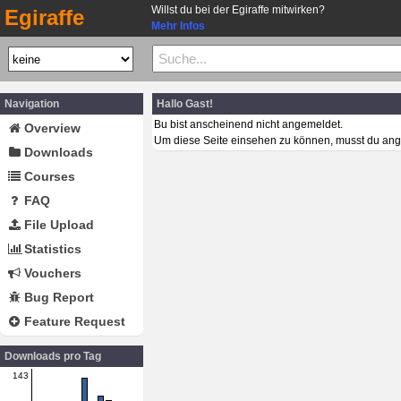
Willst du bei der Egiraffe mitwirken?
Egiraffe
Mehr Infos
Navigation
Hallo Gast!
Bu bist anscheinend nicht angemeldet.
Overview
Um diese Seite einsehen zu können, musst du ang
Downloads
Courses
FAQ
File Upload
Statistics
Vouchers
Bug Report
Feature Request
Downloads pro Tag
143