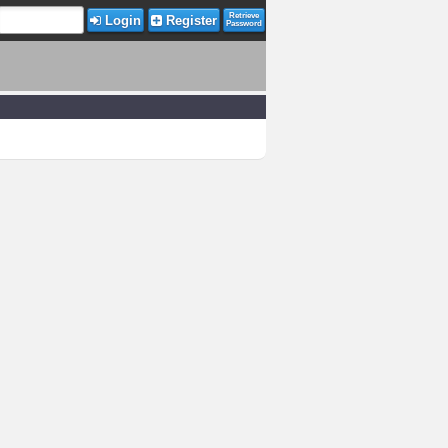
Retrieve
Login
Register
Password