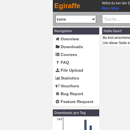
Willst du bei der 
Egiraffe
Mehr Infos
Navigation
Hallo Gast!
Bu bist anschein
Overview
Um diese Seite e
Downloads
Courses
FAQ
File Upload
Statistics
Vouchers
Bug Report
Feature Request
Downloads pro Tag
143