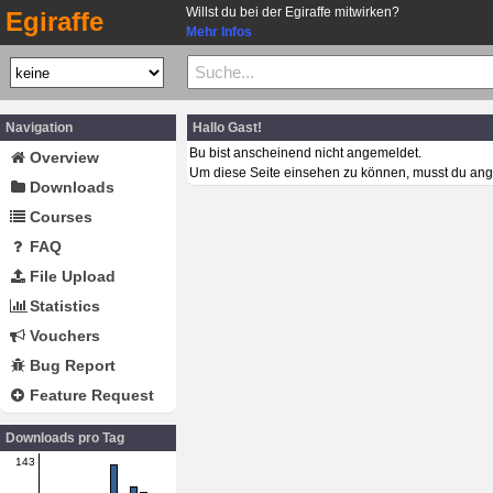
Willst du bei der Egiraffe mitwirken?
Egiraffe
Mehr Infos
Navigation
Hallo Gast!
Bu bist anscheinend nicht angemeldet.
Overview
Um diese Seite einsehen zu können, musst du ang
Downloads
Courses
FAQ
File Upload
Statistics
Vouchers
Bug Report
Feature Request
Downloads pro Tag
143