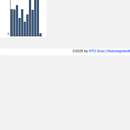
0
©2026 by
HTU Graz
|
Nutzungsbed