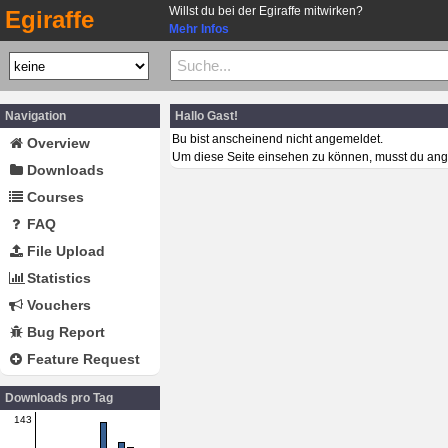
Willst du bei der Egiraffe mitwirken?
Egiraffe
Mehr Infos
Navigation
Hallo Gast!
Bu bist anscheinend nicht angemeldet.
Overview
Um diese Seite einsehen zu können, musst du ang
Downloads
Courses
FAQ
File Upload
Statistics
Vouchers
Bug Report
Feature Request
Downloads pro Tag
143