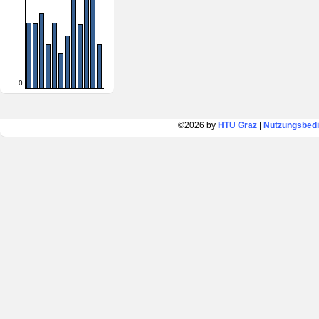
0
©2026 by
HTU Graz
|
Nutzungsbed