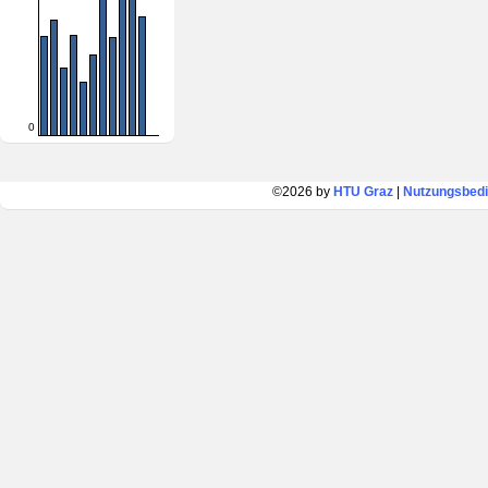
0
©2026 by
HTU Graz
|
Nutzungsbed