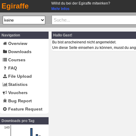
Willst du bei der Egiraffe mitwirken?
Egiraffe
Mehr Infos
Navigation
Hallo Gast!
Bu bist anscheinend nicht angemeldet.
Overview
Um diese Seite einsehen zu können, musst du ang
Downloads
Courses
FAQ
File Upload
Statistics
Vouchers
Bug Report
Feature Request
Downloads pro Tag
143