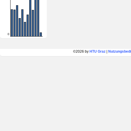
0
©2026 by
HTU Graz
|
Nutzungsbed