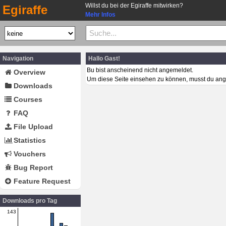
Willst du bei der Egiraffe mitwirken?
Egiraffe
Mehr Infos
Navigation
Hallo Gast!
Bu bist anscheinend nicht angemeldet.
Overview
Um diese Seite einsehen zu können, musst du ang
Downloads
Courses
FAQ
File Upload
Statistics
Vouchers
Bug Report
Feature Request
Downloads pro Tag
143