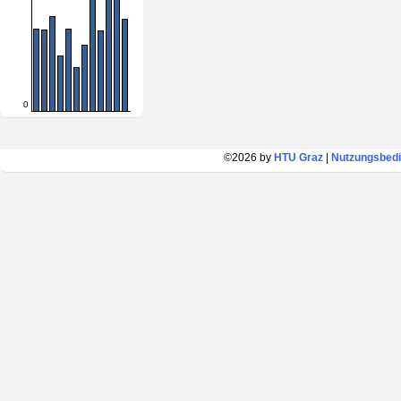
0
©2026 by
HTU Graz
|
Nutzungsbed