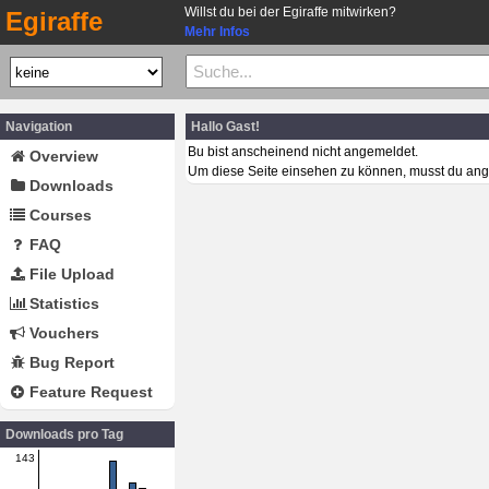
Willst du bei der Egiraffe mitwirken?
Egiraffe
Mehr Infos
Navigation
Hallo Gast!
Bu bist anscheinend nicht angemeldet.
Overview
Um diese Seite einsehen zu können, musst du ang
Downloads
Courses
FAQ
File Upload
Statistics
Vouchers
Bug Report
Feature Request
Downloads pro Tag
143