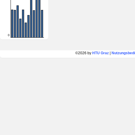
0
©2026 by
HTU Graz
|
Nutzungsbed