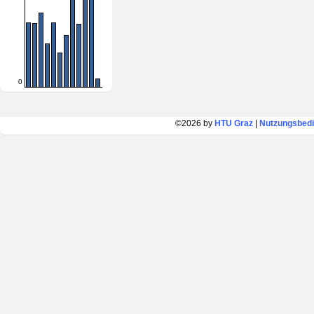
0
©2026 by
HTU Graz
|
Nutzungsbed