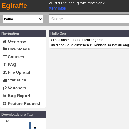
Willst du bei der Egiraffe mitwirken?
Egiraffe
Mehr Infos
Navigation
Hallo Gast!
Bu bist anscheinend nicht angemeldet.
Overview
Um diese Seite einsehen zu können, musst du ang
Downloads
Courses
FAQ
File Upload
Statistics
Vouchers
Bug Report
Feature Request
Downloads pro Tag
143