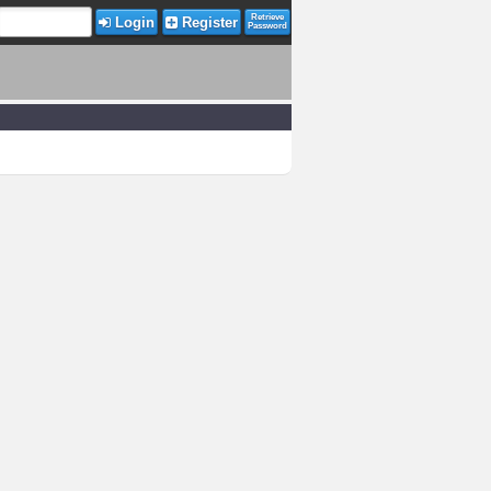
Retrieve
Login
Register
Password