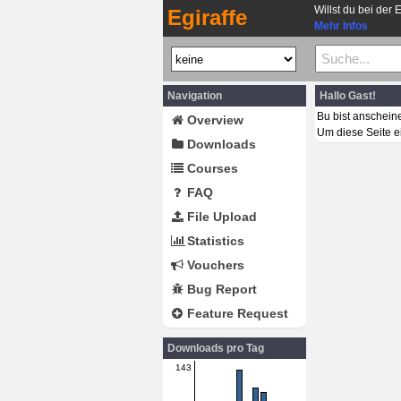
Willst du bei der 
Egiraffe
Mehr Infos
Navigation
Hallo Gast!
Bu bist anschein
Overview
Um diese Seite e
Downloads
Courses
FAQ
File Upload
Statistics
Vouchers
Bug Report
Feature Request
Downloads pro Tag
143