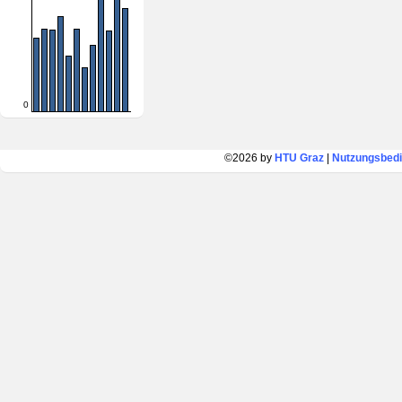
0
©2026 by
HTU Graz
|
Nutzungsbed