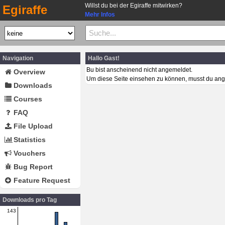
Willst du bei der Egiraffe mitwirken?
Egiraffe
Mehr Infos
Navigation
Hallo Gast!
Bu bist anscheinend nicht angemeldet.
Overview
Um diese Seite einsehen zu können, musst du ang
Downloads
Courses
FAQ
File Upload
Statistics
Vouchers
Bug Report
Feature Request
Downloads pro Tag
143