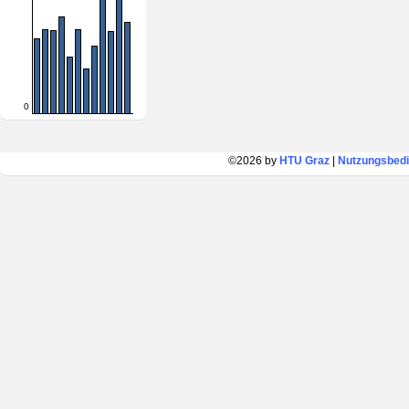
0
©2026 by
HTU Graz
|
Nutzungsbed