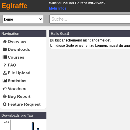
Willst du bei der Egiraffe mitwirken?
Egiraffe
Mehr Infos
Navigation
Hallo Gast!
Bu bist anscheinend nicht angemeldet.
Overview
Um diese Seite einsehen zu können, musst du ang
Downloads
Courses
FAQ
File Upload
Statistics
Vouchers
Bug Report
Feature Request
Downloads pro Tag
143