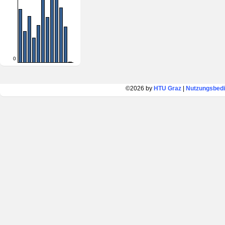
0
©2026 by
HTU Graz
|
Nutzungsbed