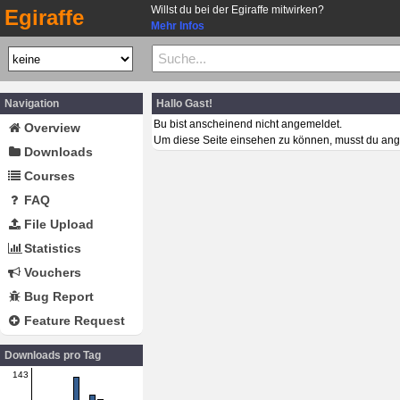
Willst du bei der Egiraffe mitwirken?
Egiraffe
Mehr Infos
Navigation
Hallo Gast!
Bu bist anscheinend nicht angemeldet.
Overview
Um diese Seite einsehen zu können, musst du ang
Downloads
Courses
FAQ
File Upload
Statistics
Vouchers
Bug Report
Feature Request
Downloads pro Tag
143