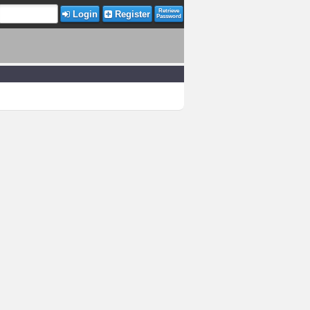
Retrieve
Login
Register
Password