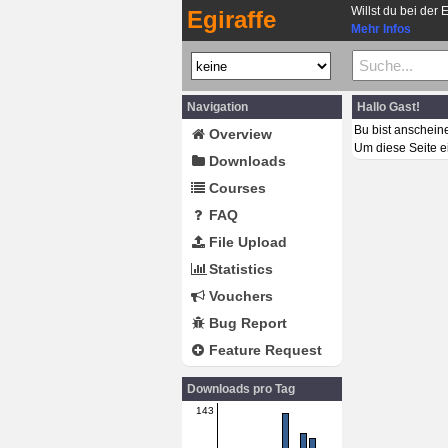
Willst du bei der 
Egiraffe
Mehr Infos
Navigation
Hallo Gast!
Bu bist anschein
Overview
Um diese Seite e
Downloads
Courses
FAQ
File Upload
Statistics
Vouchers
Bug Report
Feature Request
Downloads pro Tag
143