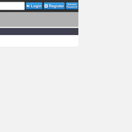
Retrieve
Login
Register
Password