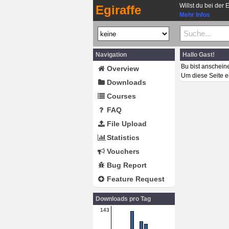
Willst du bei der 
Egiraffe
Mehr Infos
Navigation
Hallo Gast!
Bu bist anschein
Overview
Um diese Seite e
Downloads
Courses
FAQ
File Upload
Statistics
Vouchers
Bug Report
Feature Request
Downloads pro Tag
143