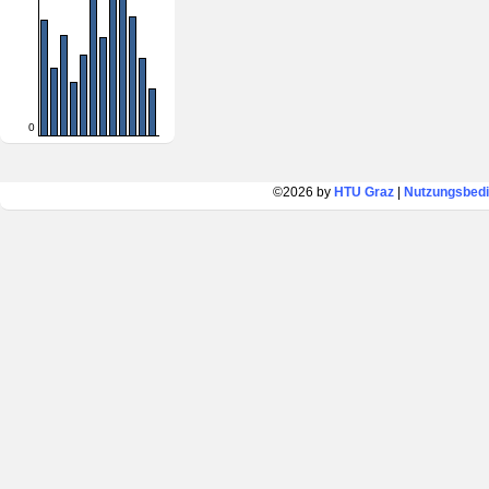
0
©2026 by
HTU Graz
|
Nutzungsbed