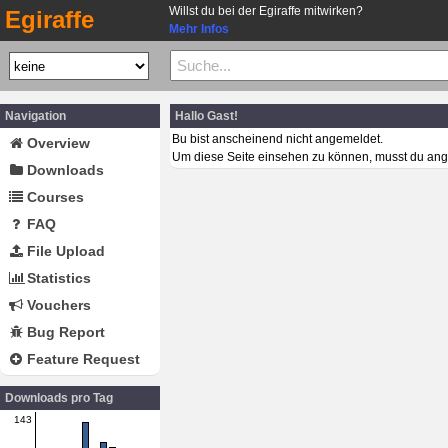
Willst du bei der Egiraffe mitwirken?
Egiraffe
Mehr Infos
Navigation
Hallo Gast!
Bu bist anscheinend nicht angemeldet.
Overview
Um diese Seite einsehen zu können, musst du ang
Downloads
Courses
FAQ
File Upload
Statistics
Vouchers
Bug Report
Feature Request
Downloads pro Tag
143