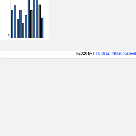
0
©2026 by
HTU Graz
|
Nutzungsbed