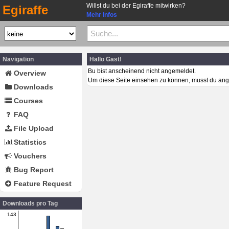
Willst du bei der Egiraffe mitwirken?
Egiraffe
Mehr Infos
Navigation
Hallo Gast!
Bu bist anscheinend nicht angemeldet.
Overview
Um diese Seite einsehen zu können, musst du ang
Downloads
Courses
FAQ
File Upload
Statistics
Vouchers
Bug Report
Feature Request
Downloads pro Tag
143