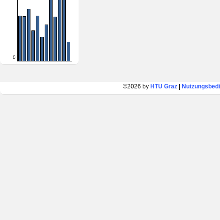
0
©2026 by
HTU Graz
|
Nutzungsbed