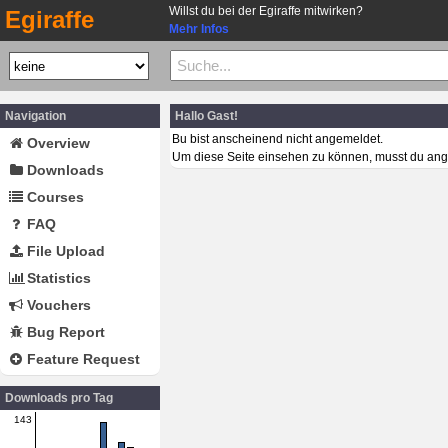
Willst du bei der Egiraffe mitwirken?
Egiraffe
Mehr Infos
Navigation
Hallo Gast!
Bu bist anscheinend nicht angemeldet.
Overview
Um diese Seite einsehen zu können, musst du ang
Downloads
Courses
FAQ
File Upload
Statistics
Vouchers
Bug Report
Feature Request
Downloads pro Tag
143