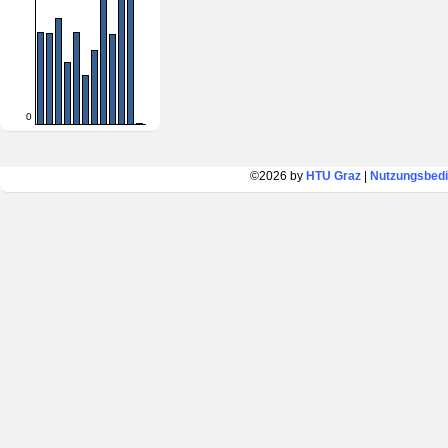
0
©2026 by
HTU Graz
|
Nutzungsbed