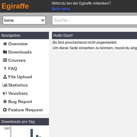
Willst du bei der Egiraffe mitwirken?
Egiraffe
Mehr Infos
Navigation
Hallo Gast!
Bu bist anscheinend nicht angemeldet.
Overview
Um diese Seite einsehen zu können, musst du ang
Downloads
Courses
FAQ
File Upload
Statistics
Vouchers
Bug Report
Feature Request
Downloads pro Tag
143