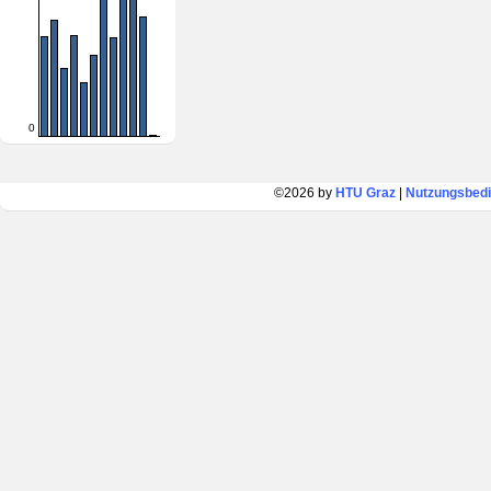
0
©2026 by
HTU Graz
|
Nutzungsbed