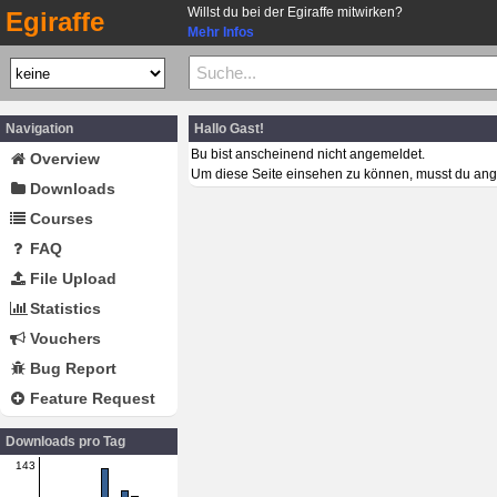
Willst du bei der Egiraffe mitwirken?
Egiraffe
Mehr Infos
Navigation
Hallo Gast!
Bu bist anscheinend nicht angemeldet.
Overview
Um diese Seite einsehen zu können, musst du ang
Downloads
Courses
FAQ
File Upload
Statistics
Vouchers
Bug Report
Feature Request
Downloads pro Tag
143