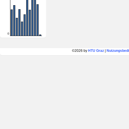
0
©2026 by
HTU Graz
|
Nutzungsbed