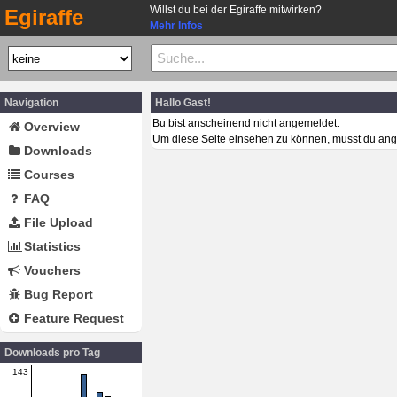
Willst du bei der Egiraffe mitwirken?
Egiraffe
Mehr Infos
Navigation
Hallo Gast!
Bu bist anscheinend nicht angemeldet.
Overview
Um diese Seite einsehen zu können, musst du ang
Downloads
Courses
FAQ
File Upload
Statistics
Vouchers
Bug Report
Feature Request
Downloads pro Tag
143