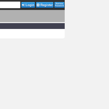
Retrieve
Login
Register
Password