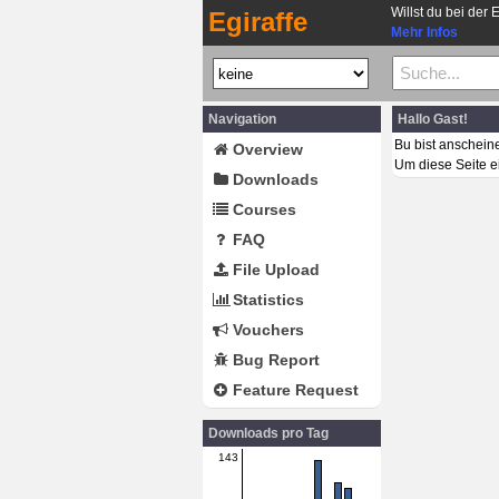
Willst du bei der 
Egiraffe
Mehr Infos
Navigation
Hallo Gast!
Bu bist anschein
Overview
Um diese Seite e
Downloads
Courses
FAQ
File Upload
Statistics
Vouchers
Bug Report
Feature Request
Downloads pro Tag
143