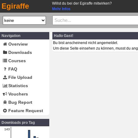
Willst du bei der Egiraffe mitwirken?
Egiraffe
Mehr Infos
Navigation
Hallo Gast!
Bu bist anscheinend nicht angemeldet.
Overview
Um diese Seite einsehen zu können, musst du ang
Downloads
Courses
FAQ
File Upload
Statistics
Vouchers
Bug Report
Feature Request
Downloads pro Tag
143