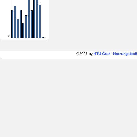
0
©2026 by
HTU Graz
|
Nutzungsbed