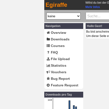
Willst du bei der 
Egiraffe
Mehr Infos
Navigation
Hallo Gast!
Bu bist anschein
Overview
Um diese Seite e
Downloads
Courses
FAQ
File Upload
Statistics
Vouchers
Bug Report
Feature Request
Downloads pro Tag
143