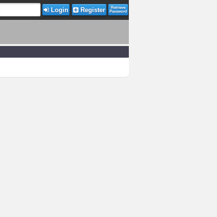
Retrieve
Login
Register
Password