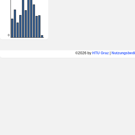
0
©2026 by
HTU Graz
|
Nutzungsbed