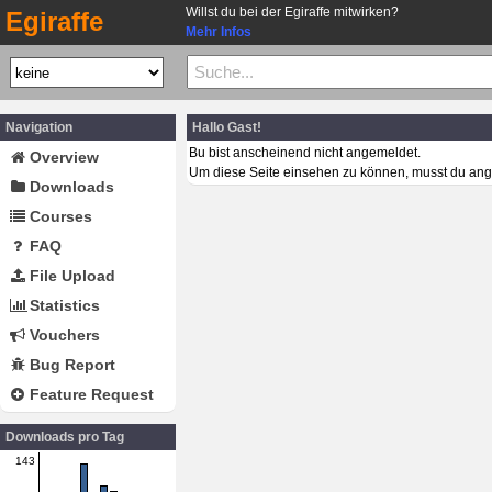
Willst du bei der Egiraffe mitwirken?
Egiraffe
Mehr Infos
Navigation
Hallo Gast!
Bu bist anscheinend nicht angemeldet.
Overview
Um diese Seite einsehen zu können, musst du ang
Downloads
Courses
FAQ
File Upload
Statistics
Vouchers
Bug Report
Feature Request
Downloads pro Tag
143