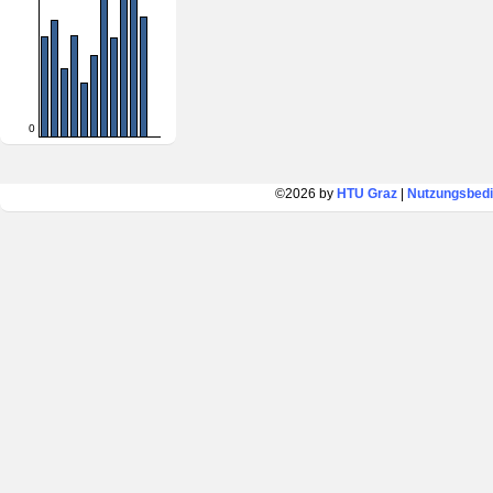
0
©2026 by
HTU Graz
|
Nutzungsbed