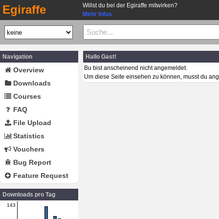
Willst du bei der Egiraffe mitwirken?
Egiraffe
Mehr Infos
Navigation
Hallo Gast!
Bu bist anscheinend nicht angemeldet.
Overview
Um diese Seite einsehen zu können, musst du ang
Downloads
Courses
FAQ
File Upload
Statistics
Vouchers
Bug Report
Feature Request
Downloads pro Tag
143