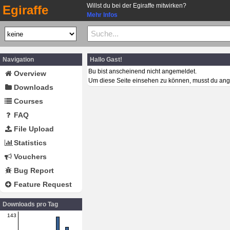
Willst du bei der Egiraffe mitwirken?
Egiraffe
Mehr Infos
Navigation
Hallo Gast!
Bu bist anscheinend nicht angemeldet.
Overview
Um diese Seite einsehen zu können, musst du ang
Downloads
Courses
FAQ
File Upload
Statistics
Vouchers
Bug Report
Feature Request
Downloads pro Tag
143