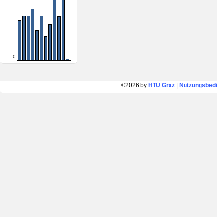
0
©2026 by
HTU Graz
|
Nutzungsbed