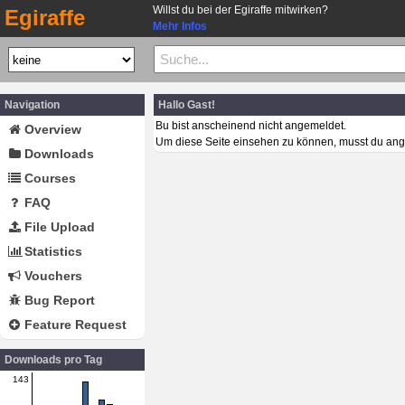
Willst du bei der Egiraffe mitwirken?
Egiraffe
Mehr Infos
Navigation
Hallo Gast!
Bu bist anscheinend nicht angemeldet.
Overview
Um diese Seite einsehen zu können, musst du ang
Downloads
Courses
FAQ
File Upload
Statistics
Vouchers
Bug Report
Feature Request
Downloads pro Tag
143