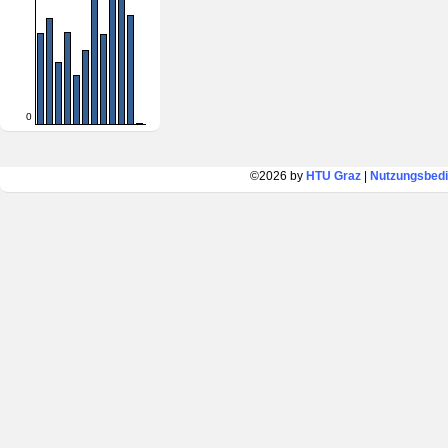
0
©2026 by
HTU Graz
|
Nutzungsbed