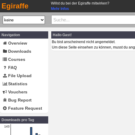
Willst du bei der Egiraffe mitwirken?
Egiraffe
Mehr Infos
Navigation
Hallo Gast!
Bu bist anscheinend nicht angemeldet.
Overview
Um diese Seite einsehen zu können, musst du ang
Downloads
Courses
FAQ
File Upload
Statistics
Vouchers
Bug Report
Feature Request
Downloads pro Tag
143