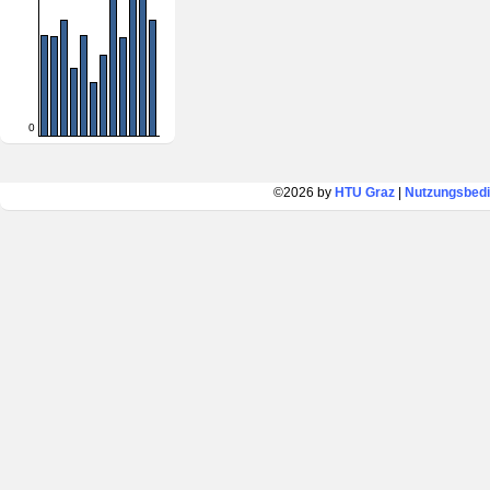
0
©2026 by
HTU Graz
|
Nutzungsbed