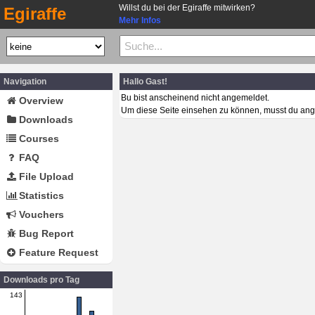
Willst du bei der Egiraffe mitwirken?
Egiraffe
Mehr Infos
Navigation
Hallo Gast!
Bu bist anscheinend nicht angemeldet.
Overview
Um diese Seite einsehen zu können, musst du ang
Downloads
Courses
FAQ
File Upload
Statistics
Vouchers
Bug Report
Feature Request
Downloads pro Tag
143