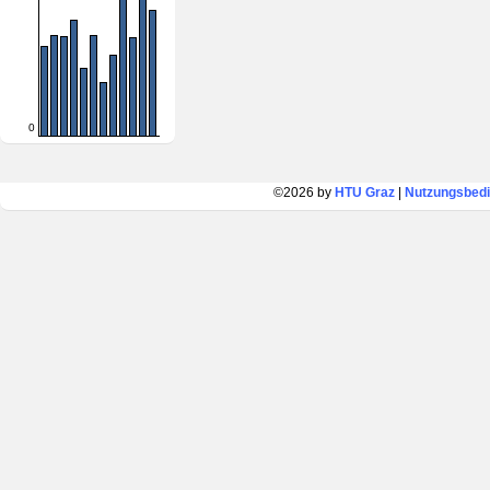
0
©2026 by
HTU Graz
|
Nutzungsbed