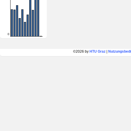
0
©2026 by
HTU Graz
|
Nutzungsbed