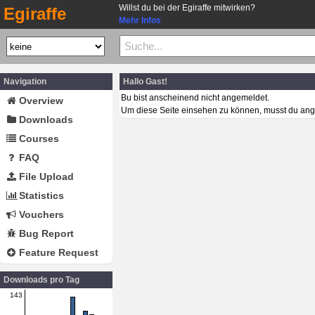
Willst du bei der Egiraffe mitwirken?
Egiraffe
Mehr Infos
Navigation
Hallo Gast!
Bu bist anscheinend nicht angemeldet.
Overview
Um diese Seite einsehen zu können, musst du ang
Downloads
Courses
FAQ
File Upload
Statistics
Vouchers
Bug Report
Feature Request
Downloads pro Tag
143