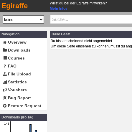
Willst du bei der Egiraffe mitwirken?
Egiraffe
Mehr Infos
Navigation
Hallo Gast!
Bu bist anscheinend nicht angemeldet.
Overview
Um diese Seite einsehen zu können, musst du ang
Downloads
Courses
FAQ
File Upload
Statistics
Vouchers
Bug Report
Feature Request
Downloads pro Tag
143