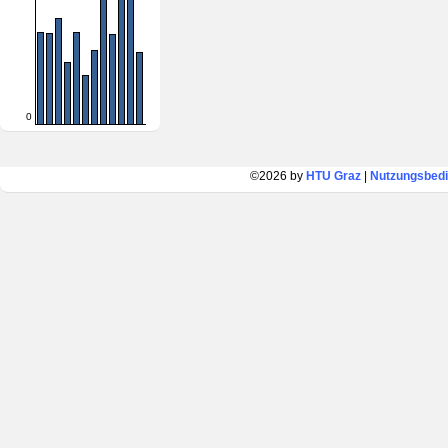
0
©2026 by
HTU Graz
|
Nutzungsbed