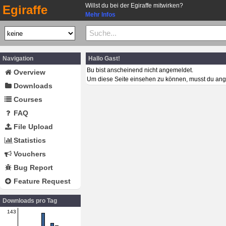
Willst du bei der Egiraffe mitwirken?
Egiraffe
Mehr Infos
Navigation
Hallo Gast!
Bu bist anscheinend nicht angemeldet.
Overview
Um diese Seite einsehen zu können, musst du ang
Downloads
Courses
FAQ
File Upload
Statistics
Vouchers
Bug Report
Feature Request
Downloads pro Tag
143