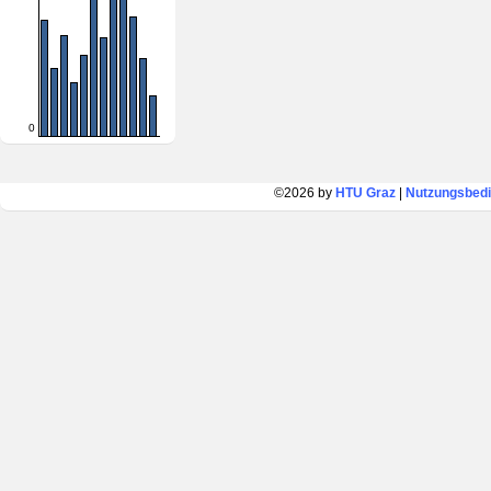
0
©2026 by
HTU Graz
|
Nutzungsbed