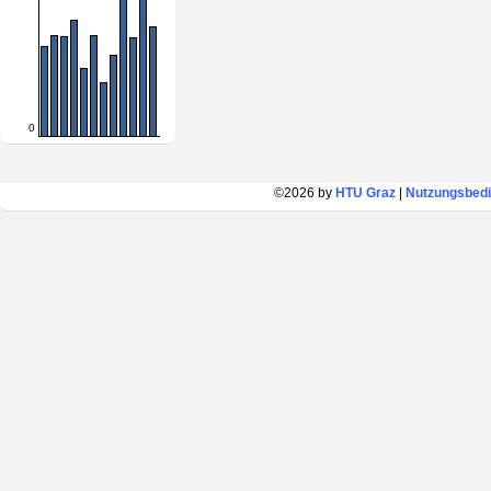
0
©2026 by
HTU Graz
|
Nutzungsbed