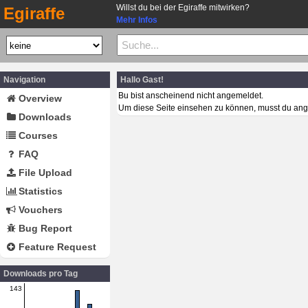
Willst du bei der Egiraffe mitwirken?
Egiraffe
Mehr Infos
Navigation
Hallo Gast!
Bu bist anscheinend nicht angemeldet.
Overview
Um diese Seite einsehen zu können, musst du ang
Downloads
Courses
FAQ
File Upload
Statistics
Vouchers
Bug Report
Feature Request
Downloads pro Tag
143