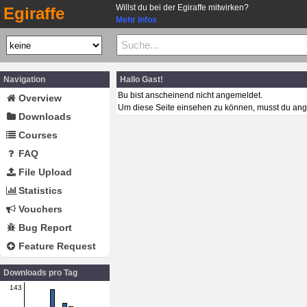
Willst du bei der Egiraffe mitwirken?
Egiraffe
Mehr Infos
Navigation
Hallo Gast!
Bu bist anscheinend nicht angemeldet.
Overview
Um diese Seite einsehen zu können, musst du ang
Downloads
Courses
FAQ
File Upload
Statistics
Vouchers
Bug Report
Feature Request
Downloads pro Tag
143