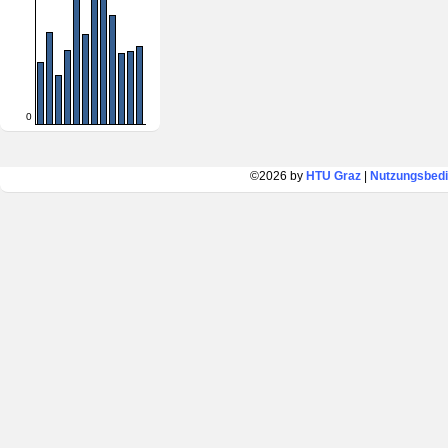
0
©2026 by
HTU Graz
|
Nutzungsbed