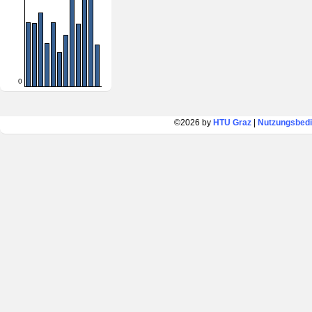
0
©2026 by
HTU Graz
|
Nutzungsbed