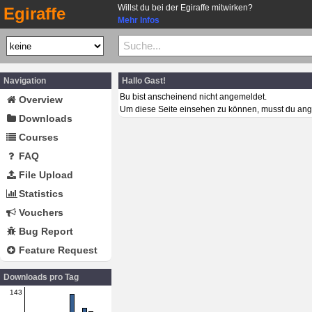
Willst du bei der Egiraffe mitwirken?
Egiraffe
Mehr Infos
Navigation
Hallo Gast!
Bu bist anscheinend nicht angemeldet.
Overview
Um diese Seite einsehen zu können, musst du ang
Downloads
Courses
FAQ
File Upload
Statistics
Vouchers
Bug Report
Feature Request
Downloads pro Tag
143