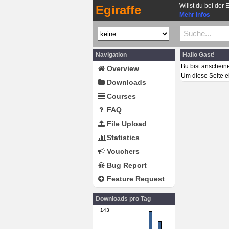
Willst du bei der 
Egiraffe
Mehr Infos
Navigation
Hallo Gast!
Bu bist anschein
Overview
Um diese Seite e
Downloads
Courses
FAQ
File Upload
Statistics
Vouchers
Bug Report
Feature Request
Downloads pro Tag
143