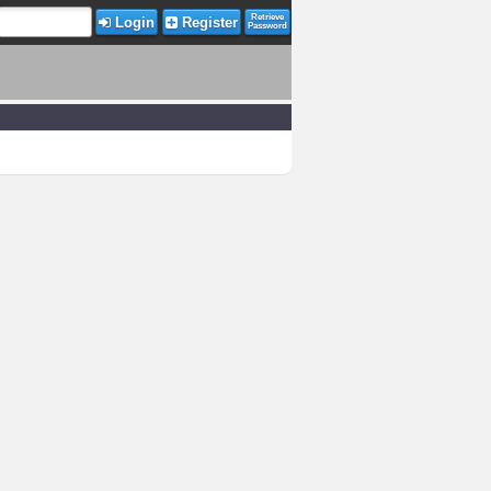
Retrieve
Login
Register
Password