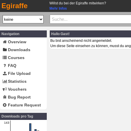
Willst du bei der Egiraffe mitwirken?
Egiraffe
Mehr Infos
Navigation
Hallo Gast!
Bu bist anscheinend nicht angemeldet.
Overview
Um diese Seite einsehen zu können, musst du ang
Downloads
Courses
FAQ
File Upload
Statistics
Vouchers
Bug Report
Feature Request
Downloads pro Tag
143