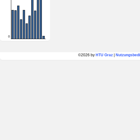
0
©2026 by
HTU Graz
|
Nutzungsbed