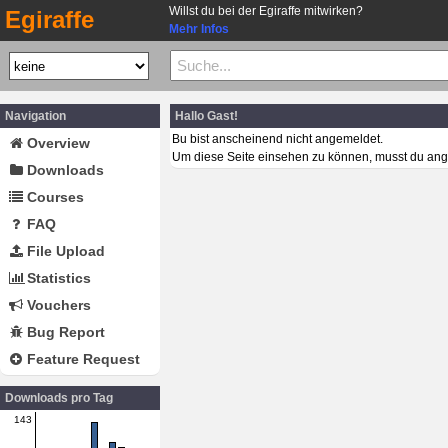
Willst du bei der Egiraffe mitwirken?
Egiraffe
Mehr Infos
Navigation
Hallo Gast!
Bu bist anscheinend nicht angemeldet.
Overview
Um diese Seite einsehen zu können, musst du ang
Downloads
Courses
FAQ
File Upload
Statistics
Vouchers
Bug Report
Feature Request
Downloads pro Tag
143