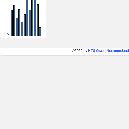
0
©2026 by
HTU Graz
|
Nutzungsbed