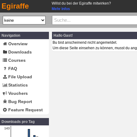
Willst du bei der Egiraffe mitwirken?
Egiraffe
Mehr Infos
Navigation
Hallo Gast!
Bu bist anscheinend nicht angemeldet.
Overview
Um diese Seite einsehen zu können, musst du ang
Downloads
Courses
FAQ
File Upload
Statistics
Vouchers
Bug Report
Feature Request
Downloads pro Tag
143