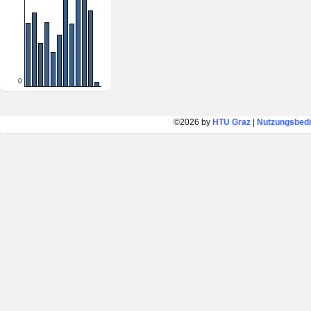
0
©2026 by
HTU Graz
|
Nutzungsbed