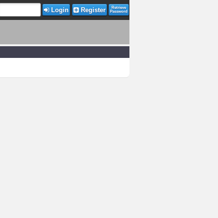
Retrieve
Login
Register
Password