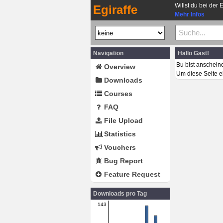
Willst du bei der 
Egiraffe
Mehr Infos
Navigation
Hallo Gast!
Bu bist anschein
Overview
Um diese Seite e
Downloads
Courses
FAQ
File Upload
Statistics
Vouchers
Bug Report
Feature Request
Downloads pro Tag
143