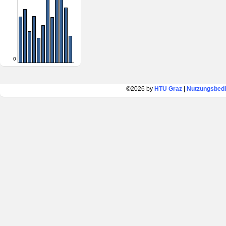
0
©2026 by
HTU Graz
|
Nutzungsbed