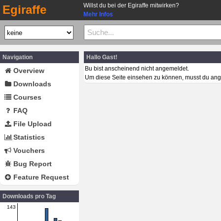
Willst du bei der Egiraffe mitwirken?
Egiraffe
Mehr Infos
Navigation
Hallo Gast!
Bu bist anscheinend nicht angemeldet.
Overview
Um diese Seite einsehen zu können, musst du ang
Downloads
Courses
FAQ
File Upload
Statistics
Vouchers
Bug Report
Feature Request
Downloads pro Tag
143