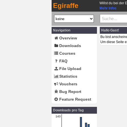
Willst du bei der 
Egiraffe
Mehr Infos
Navigation
Hallo Gast!
Bu bist anschein
Overview
Um diese Seite e
Downloads
Courses
FAQ
File Upload
Statistics
Vouchers
Bug Report
Feature Request
Downloads pro Tag
143