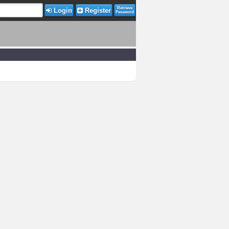
Retrieve
Login
Register
Password