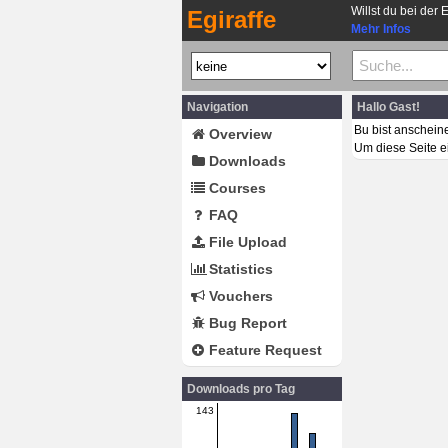
Willst du bei der 
Egiraffe
Mehr Infos
Navigation
Hallo Gast!
Bu bist anschein
Overview
Um diese Seite e
Downloads
Courses
FAQ
File Upload
Statistics
Vouchers
Bug Report
Feature Request
Downloads pro Tag
143