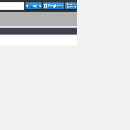
Retrieve
Login
Register
Password