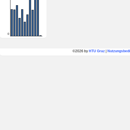
0
©2026 by
HTU Graz
|
Nutzungsbed