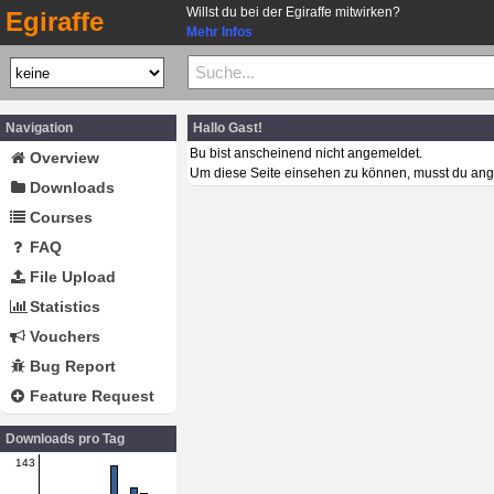
Willst du bei der Egiraffe mitwirken?
Egiraffe
Mehr Infos
Navigation
Hallo Gast!
Bu bist anscheinend nicht angemeldet.
Overview
Um diese Seite einsehen zu können, musst du ang
Downloads
Courses
FAQ
File Upload
Statistics
Vouchers
Bug Report
Feature Request
Downloads pro Tag
143