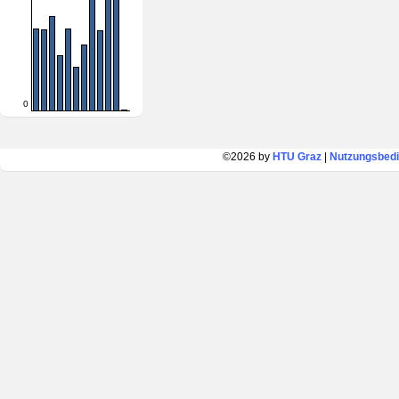
0
©2026 by
HTU Graz
|
Nutzungsbed