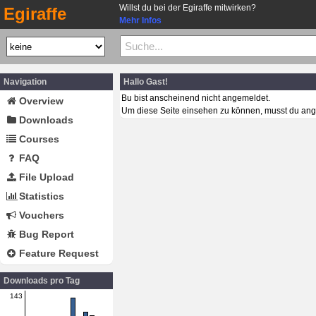
Willst du bei der Egiraffe mitwirken?
Egiraffe
Mehr Infos
Navigation
Hallo Gast!
Bu bist anscheinend nicht angemeldet.
Overview
Um diese Seite einsehen zu können, musst du ang
Downloads
Courses
FAQ
File Upload
Statistics
Vouchers
Bug Report
Feature Request
Downloads pro Tag
143