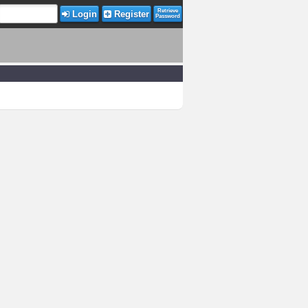
Retrieve
Login
Register
Password