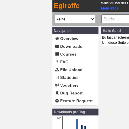
Willst du bei der 
Egiraffe
Mehr Infos
Navigation
Hallo Gast!
Bu bist anschein
Overview
Um diese Seite e
Downloads
Courses
FAQ
File Upload
Statistics
Vouchers
Bug Report
Feature Request
Downloads pro Tag
143