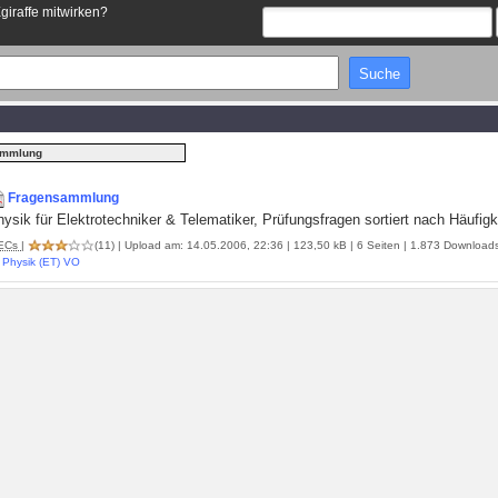
Egiraffe mitwirken?
ammlung
Fragensammlung
ysik für Elektrotechniker & Telematiker, Prüfungsfragen sortiert nach Häufig
ECs
|
(11)
| Upload am: 14.05.2006, 22:36 | 123,50 kB | 6 Seiten | 1.873 Download
Physik (ET) VO