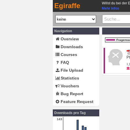
Willst du bei der 
Egiraffe
Mehr Infos
Navigation
Overview
Fragens
Downloads
Courses
Ph
FAQ
1
File Upload
Statistics
Vouchers
Bug Report
Feature Request
Downloads pro Tag
143