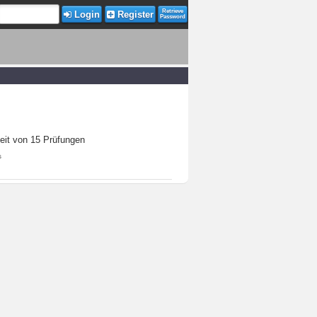
Retrieve
Login
Register
Password
keit von 15 Prüfungen
s